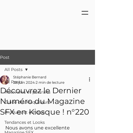
Post
All Posts
Stéphanie Bernard
All Posts
28 juin 2024
2 min de lecture
Découvrez le Dernier
Interviews et portraits
Numéro du Magazine
Guide des Maquilleurs
SFX en Kiosque ! n°220
Produits et éthique
Tendances et Looks
Nous avons une excellente 
Magazine SFX