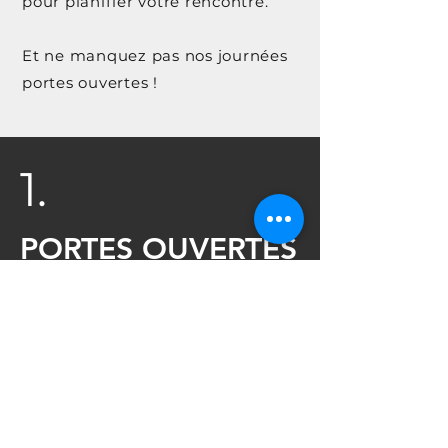
pour planifier votre rencontre.
Et ne manquez pas nos journées
portes ouvertes !
1.
PORTES OUVERTES
STRASBOURG
8 MARS 2025, 10h00 - 17h00
Venez sans rendez-vous !
Rencontrez notre équipe,
Visitez nos locaux,
Discutez avec nos élèves.