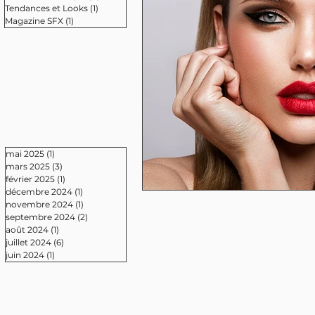
Tendances et Looks
(1)
1 post
Magazine SFX
(1)
1 post
mai 2025
(1)
1 post
mars 2025
(3)
3 posts
février 2025
(1)
1 post
décembre 2024
(1)
1 post
novembre 2024
(1)
1 post
septembre 2024
(2)
2 posts
août 2024
(1)
1 post
juillet 2024
(6)
6 posts
juin 2024
(1)
1 post