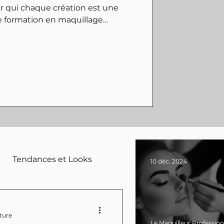
r qui chaque création est une
e formation en maquillage
tamorphoses, elle a choisi de se
a perruque. A travers cette
n parcours, ses apprentissages et
age inspirant qui révèle la
art rencontre l’humain. Suivez-la
ma
Tendances et Looks
10 déc. 2024
ture
Le Maquilleur Profession