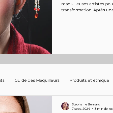
maquilleuses artistes pou
transformation. Après un
professionnel à l’école Me
spécialiser dans l’art de l
interview, elle partage so
ses ambitions. Un témoign
richesse d’un métier où l’
sur Instagram : @hij.em
its
Guide des Maquilleurs
Produits et éthique
Stéphanie Bernard
7 sept. 2024
3 min de lec