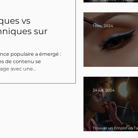
Technicien avant d'être
Artiste
iques vs
1 nov. 2024
hniques sur
nce populaire a émergé :
ces de contenu se
age avec une...
Les Bases du Maquillage 
Démodées Ni Obsolètes
24 juil. 2024
Trouver un Emploi en T
que Maquilleur Professi
: Les Étapes Cruciales ap