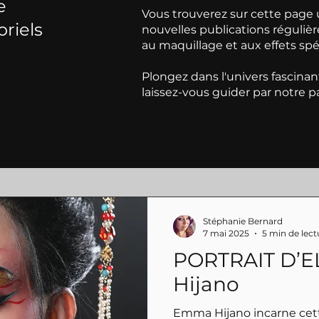
e
Vous trouverez sur cette page u
oriels
nouvelles publications régulière
au maquillage et aux effets spé
Plongez dans l'univers fascinant
laissez-vous guider par notre 
Stéphanie Bernard
7 mai 2025
5 min de lect
PORTRAIT D’E
Hijano
Emma Hijano incarne cet