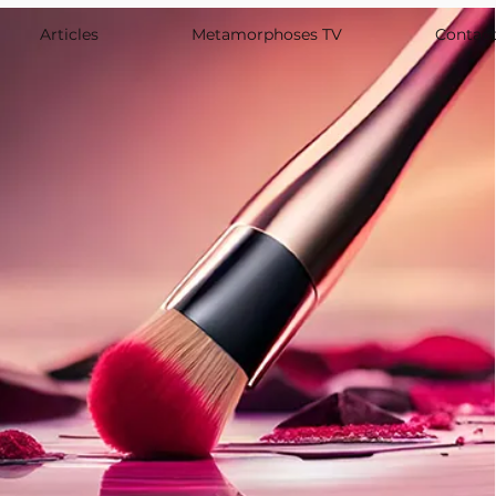
Articles
Metamorphoses TV
Contac