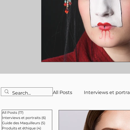
All Posts
Interviews et portra
All Posts
(17)
17 posts
Magazine SFX
Interviews et portraits
(6)
6 posts
Guide des Maquilleurs
(5)
5 posts
Produits et éthique
(4)
4 posts