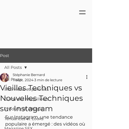
Post
All Posts
Stéphanie Bernard
All Posts
7 sept. 2024
3 min de lecture
Vieilles Techniques vs
Interviews et portraits
Nouvelles Techniques
Guide des Maquilleurs
sur Instagram
Produits et éthique
Sur Instagram, une tendance 
Tendances et Looks
populaire a émergé : des vidéos où 
Magazine SFX