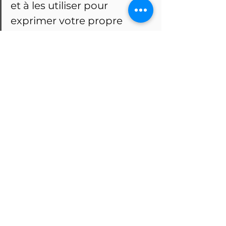
et à les utiliser pour 
exprimer votre propre 
créativité et style. Rappelez-
vous que chaque 
technique a son moment 
et son lieu, et que la 
véritable compétence 
réside dans le savoir 
théorique en premier lieu 
et ensuite dans une 
technique parfaite !
J'espère que cet article vous aura 
plu et qu'il aura enrichi votre 
perspective sur le maquillage 
professionnel ! A bientôt pour de 