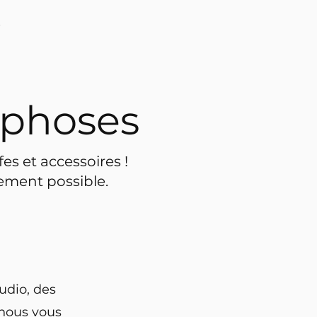
t
rphoses
s et accessoires !
lement possible.
udio, des
nous vous