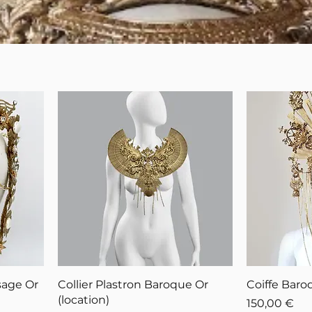
sage Or
Collier Plastron Baroque Or
Coiffe Baro
(location)
Prix
150,00 €