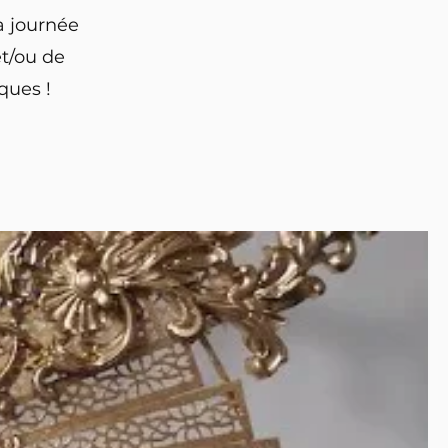
a journée
t/ou de
ques !