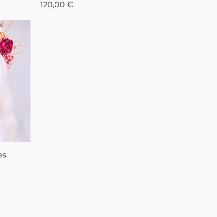
Prix
120,00 €
es