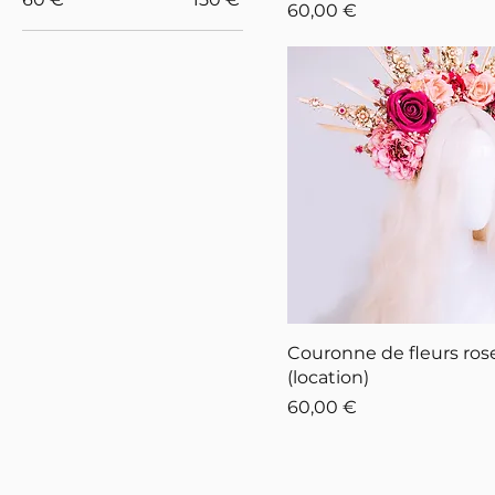
Prix
60,00 €
Couronne de fleurs ros
(location)
Prix
60,00 €