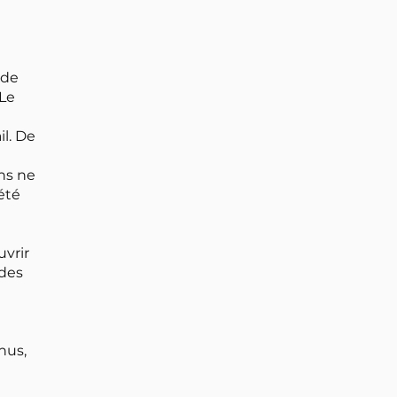
 de
 Le
l. De
ons ne
été
uvrir
 des
nus,