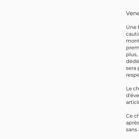
Vene
Une f
cauti
mont
premi
plus,
dédié
sera 
respe
Le ch
d'éve
artic
Ce ch
après
sans